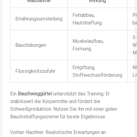
Maßnahme
Wirkung
Fettabbau,
Pr
Ernährungsumstellung
Hautstraffung
ba
3-
Muskelaufbau,
Bauchübungen
W
Formung
M
Entgiftung,
M
Flüssigkeitszufuhr
Stoffwechselförderung
Li
Ein
Bauchweggürtel
unterstützt das Training. Er
stabilisiert die Körpermitte und fördert die
Schweißproduktion. Nutzen Sie ihn mit einer guten
Bauchstraffungscreme für beste Ergebnisse.
Vorher-Nachher: Realistische Erwartungen an